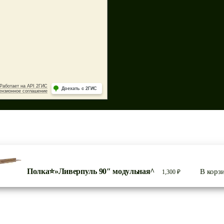
Полка⭐»Ливерпуль 90″ модульная^
В корз
1,300
₽