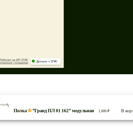
Полка
”Гранд ПЛ 01 162” модульная
В кор
1,600
₽