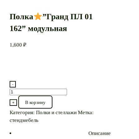
Полка
”Гранд ПЛ 01
162” модульная
1,600
₽
-
Количество
товара
В корзину
+
Полка
Категория:
Полки и стеллажи
Метка:
стендмебель
”Гранд
ПЛ
Описание
01