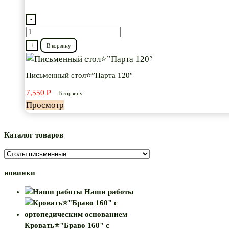
-
Количество
товара
+
В корзину
Письменный
стол⭐”Парта
Письменный стол⭐”Парта 120″
120″
7,550
₽
В корзину
Просмотр
Каталог товаров
новинки
Наши работы
Кровать⭐"Браво 160" с