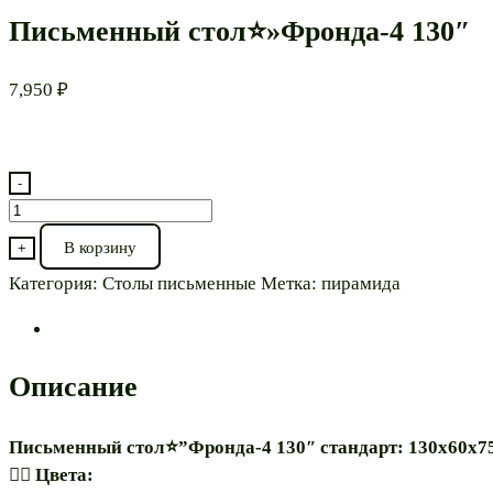
Письменный стол⭐»Фронда-4 130″
7,950
₽
-
Количество
товара
В корзину
+
Письменный
Категория:
Столы письменные
Метка:
пирамида
стол⭐"Фронда-4
130"
Описание
Письменный стол⭐”Фронда-4 130″ стандарт: 130х60х75
🏳️‍🌈 Цвета: