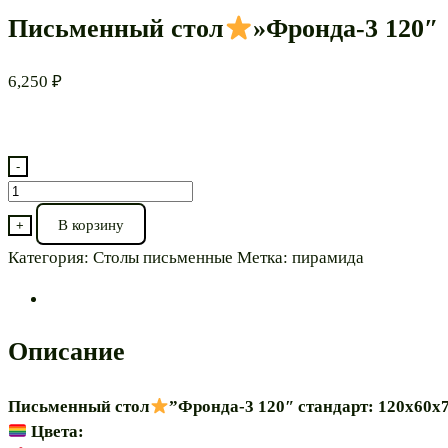
Письменный стол
»Фронда-3 120″
6,250
₽
-
Количество
товара
В корзину
+
Письменный
Категория:
Столы письменные
Метка:
пирамида
стол
"Фронда-3
120"
Описание
Письменный стол
”Фронда-3 120″ стандарт: 120х60х
Цвета: