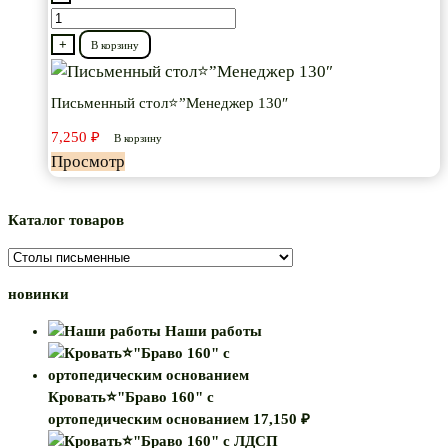
Количество
товара
+
В корзину
Письменный
стол⭐”Менеджер
Письменный стол⭐”Менеджер 130″
130″
7,250
₽
В корзину
Просмотр
Каталог товаров
новинки
Наши работы
Кровать⭐"Браво 160" с
ортопедическим основанием
17,150
₽