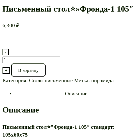
Письменный стол⭐»Фронда-1 105″
6,300
₽
-
Количество
товара
В корзину
+
Письменный
Категория:
Столы письменные
Метка:
пирамида
стол⭐"Фронда-1
105"
Описание
Описание
Письменный стол⭐”Фронда-1 105″ стандарт:
105х60х75