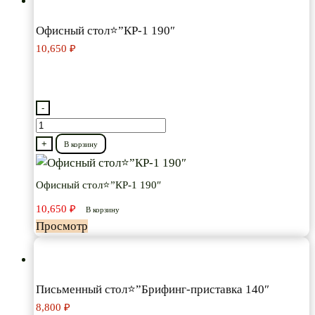
Офисный стол⭐”КР-1 190″
10,650
₽
-
Количество
товара
+
В корзину
Офисный
стол⭐”КР-1
Офисный стол⭐”КР-1 190″
190″
10,650
₽
В корзину
Просмотр
Письменный стол⭐”Брифинг-приставка 140″
8,800
₽