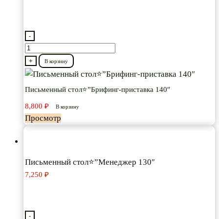
-
Количество
товара
+
В корзину
Письменный
стол⭐”Брифинг-
Письменный стол⭐”Брифинг-приставка 140″
приставка
8,800
₽
В корзину
140″
Просмотр
Письменный стол⭐”Менеджер 130″
7,250
₽
-