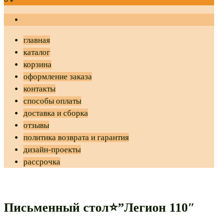
главная
каталог
корзина
оформление заказа
контакты
способы оплаты
доставка и сборка
отзывы
политика возврата и гарантия
дизайн-проекты
рассрочка
Письменный стол⭐”Легион 110″