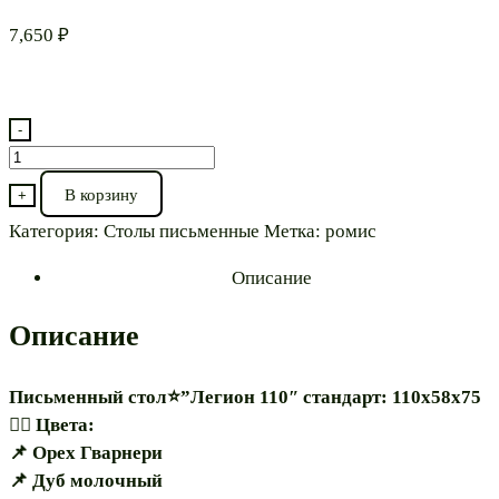
7,650
₽
-
Количество
товара
В корзину
+
Письменный
Категория:
Столы письменные
Метка:
ромис
стол⭐”Легион
110″
Описание
Описание
Письменный стол⭐”Легион 110″ стандарт: 110х58х75
🏳️‍🌈 Цвета:
📌 Орех Гварнери
📌 Дуб молочный