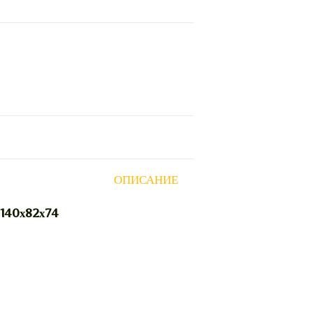
-приставка 140″
ОПИСАНИЕ
 140х82х74