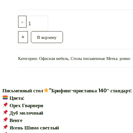
Количество товара Письменный стол⭐”Брифинг
-
+
В корзину
Категории:
Офисная мебель
,
Столы письменные
Метка:
ромис
Письменный стол
”Брифинг-приставка 140″ стандарт:
Цвета:
Орех Гварнери
Дуб молочный
Венге
Ясень Шимо светлый