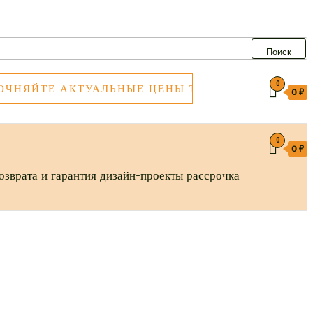
Поиск
0
Е АКТУАЛЬНЫЕ ЦЕНЫ ТОВАРОВ ПЕРЕД ПОКУПК
0 ₽
0
0 ₽
озврата и гарантия
дизайн-проекты
рассрочка