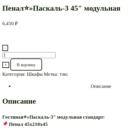
Пенал⭐»Паскаль-3 45″ модульная
6,450
₽
-
Количество
товара
В корзину
+
Пенал⭐"Паскаль-3
Категория:
Шкафы
Метка:
тэкс
45"
модульная
Описание
Описание
Гостиная⭐»Паскаль-3″ модульная стандарт:
Пенал 45х210х45