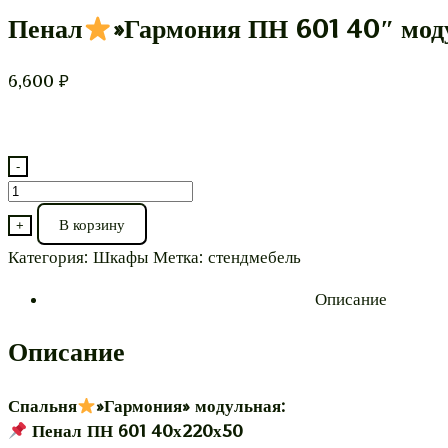
Пенал
»Гармония ПН 601 40″ мод
6,600
₽
-
Количество
товара
В корзину
+
Пенал
Категория:
Шкафы
Метка:
стендмебель
"Гармония
Описание
ПН
601
Описание
40"
модульная*
Спальня
»Гармония» модульная:
Пенал ПН 601 40х220х50