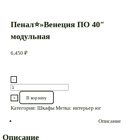
Пенал⭐»Венеция ПО 40″
модульная
6,450
₽
-
Количество
товара
В корзину
+
Пенал⭐"Венеция
Категория:
Шкафы
Метка:
интерьер юг
ПО
40"
Описание
модульная
Описание