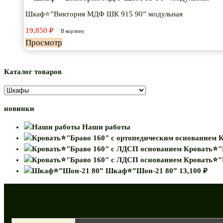
Шкаф⭐”Виктория МДФ ШК 915 90” модульная
19,850
₽
В корзину
Просмотр
Каталог товаров
новинки
Наши работы
К
Кровать⭐"
Кровать⭐"
Шкаф⭐”Шон-21 80”
13,100
₽
Как нас найти