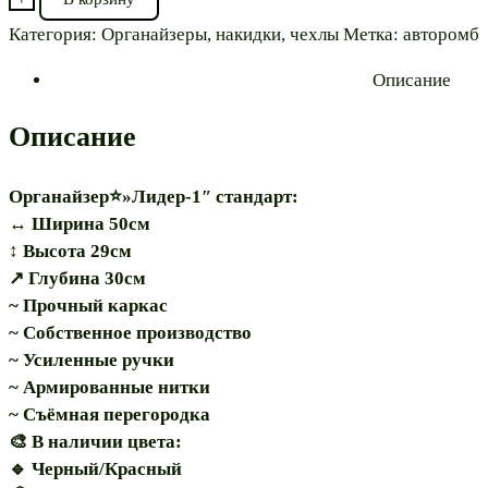
Органайзер⭐"Лидер-1
Категория:
Органайзеры, накидки, чехлы
Метка:
авторомб
50ЧК"
Описание
Описание
Органайзер⭐»Лидер-1″ стандарт:
↔️ Ширина 50см
↕️ Высота 29см
↗️ Глубина 30см
~ Прочный каркас
~ Собственное производство
~ Усиленные ручки
~ Армированные нитки
~ Съёмная перегородка
🎨 В наличии цвета:
🔹 Черный/Красный