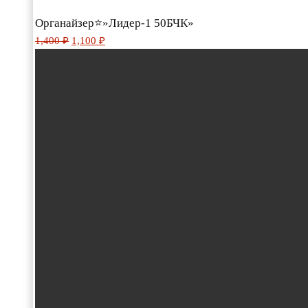
Органайзер⭐»Лидер-1 50БЧК»
Первоначальная
Текущая
1,400
₽
1,100
₽
цена
цена:
составляла
1,100 ₽.
1,400 ₽.