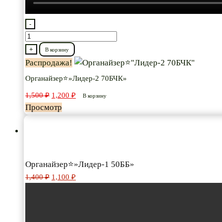
-
Количество
товара
+
В корзину
Органайзер⭐"Лидер-2
Распродажа!
70БЧК"
Органайзер⭐»Лидер-2 70БЧК»
Первоначальная
Текущая
1,500
₽
1,200
₽
В корзину
цена
цена:
Просмотр
составляла
1,200 ₽.
1,500 ₽.
Органайзер⭐»Лидер-1 50ББ»
Первоначальная
Текущая
1,400
₽
1,100
₽
цена
цена:
составляла
1,100 ₽.
1,400 ₽.