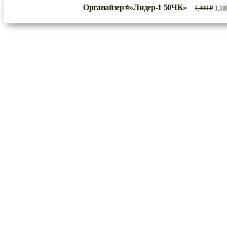
Органайзер⭐»Лидер-1 50ЧК»
Перв
1,400
₽
1,10
цена
сост
1,400