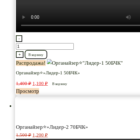
-
Количество
товара
+
В корзину
Органайзер⭐"Лидер-1
Распродажа!
50БЧК"
Органайзер⭐»Лидер-1 50БЧК»
Первоначальная
Текущая
1,400
₽
1,100
₽
В корзину
цена
цена:
Просмотр
составляла
1,100 ₽.
1,400 ₽.
Органайзер⭐»Лидер-2 70БЧК»
Первоначальная
Текущая
1,500
₽
1,200
₽
цена
цена: