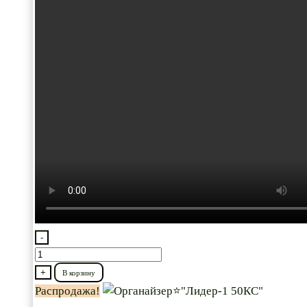
-
Количество
товара
+
В корзину
Органайзер⭐"Лидер-1
Распродажа!
50КС"