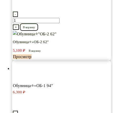
-
Количество
товара
+
В корзину
Обувница⭐"ОБ-2
62"
Обувница⭐»ОБ-2 62″
5,100
₽
В корзину
Просмотр
Обувница⭐»ОБ-1 94″
6,300
₽