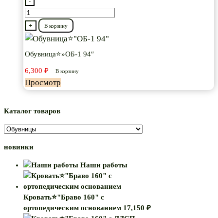
-
Количество
товара
+
В корзину
Обувница⭐"ОБ-1
94"
Обувница⭐»ОБ-1 94″
6,300
₽
В корзину
Просмотр
Каталог товаров
новинки
Наши работы
Кровать⭐"Браво 160" с
ортопедическим основанием
17,150
₽