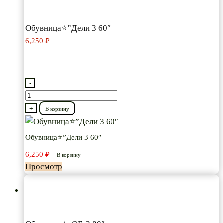
Обувница⭐”Дели 3 60″
6,250
₽
-
Количество
товара
+
В корзину
Обувница⭐”Дели
3
Обувница⭐”Дели 3 60″
60″
6,250
₽
В корзину
Просмотр