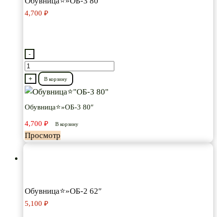
Обувница⭐»ОБ-3 80″
4,700
₽
-
Количество
товара
+
В корзину
Обувница⭐"ОБ-3
80"
Обувница⭐»ОБ-3 80″
4,700
₽
В корзину
Просмотр
Обувница⭐»ОБ-2 62″
5,100
₽