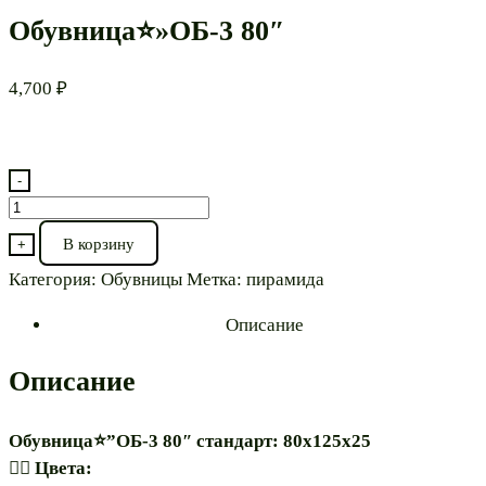
Обувница⭐»ОБ-3 80″
4,700
₽
-
Количество
товара
В корзину
+
Обувница⭐"ОБ-3
Категория:
Обувницы
Метка:
пирамида
80"
Описание
Описание
Обувница⭐”ОБ-3 80″ стандарт: 80х125х25
🏳️‍🌈 Цвета: