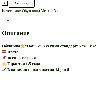
товара
В корзину
+
Обувница⭐”Ион
Категория:
Обувницы
Метка:
бтс
52”
Описание
Обувница
”Ион 52” 3 секции стандарт: 52х80х32
Цвета:
Ясень Светлый
Гарантия 1,5 года
В наличии и под заказ до 14 дней