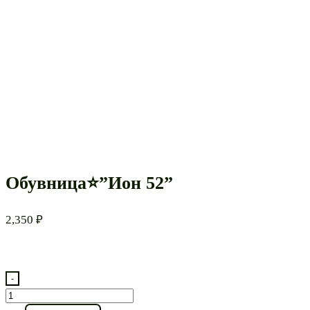
Обувница⭐”Ион 52”
2,350
₽
-
Количество