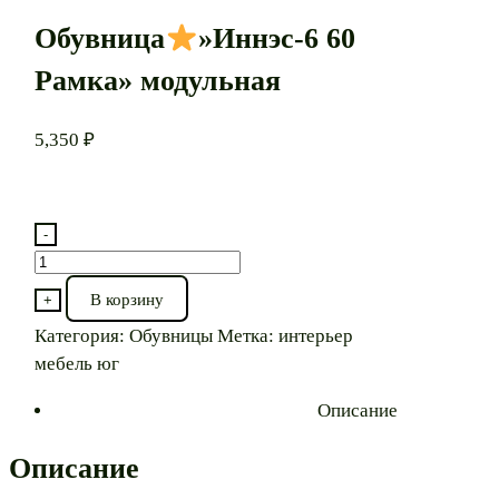
Обувница
»Иннэс-6 60
Рамка» модульная
5,350
₽
-
Количество
товара
В корзину
+
Обувница
Категория:
Обувницы
Метка:
интерьер
мебель юг
"Иннэс-6
60
Описание
Рамка"
модульная
Описание