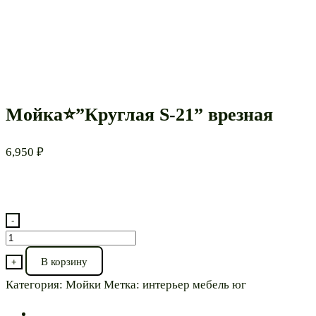
Мойка⭐”Круглая S-21” врезная
6,950
₽
-
Количество
товара
В корзину
+
Мойка⭐”Круглая
Категория:
Мойки
Метка:
интерьер мебель юг
S-
21”