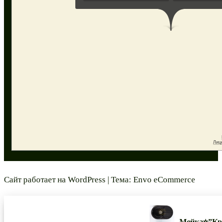
Сайт работает на
WordPress
|
Тема:
Envo eCommerce
Мойка⭐”Кру