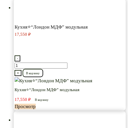
Кухня⭐“Лондон МДФ” модульная
17,550
₽
-
Количество
товара
+
В корзину
Кухня⭐“Лондон
МДФ”
Кухня⭐“Лондон МДФ” модульная
модульная
17,550
₽
В корзину
Просмотр