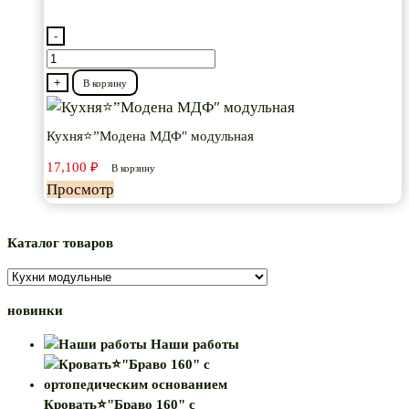
-
Количество
товара
+
В корзину
Кухня⭐”Модена
МДФ″
Кухня⭐”Модена МДФ″ модульная
модульная
17,100
₽
В корзину
Просмотр
Каталог товаров
новинки
Наши работы
Кровать⭐"Браво 160" с