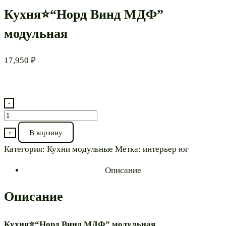
Кухня⭐“Норд Винд МДФ”
модульная
17,950
₽
-
Количество
товара
В корзину
+
Кухня⭐“Норд
Категория:
Кухни модульные
Метка:
интерьер юг
Винд
МДФ”
Описание
модульная
Описание
Кухня⭐“Норд Винд МДФ” модульная