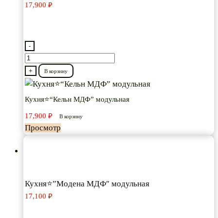
17,900
₽
-
Количество
товара
+
В корзину
Кухня⭐“Кельн
МДФ”
Кухня⭐“Кельн МДФ” модульная
модульная
17,900
₽
В корзину
Просмотр
Кухня⭐”Модена МДФ″ модульная
17,100
₽