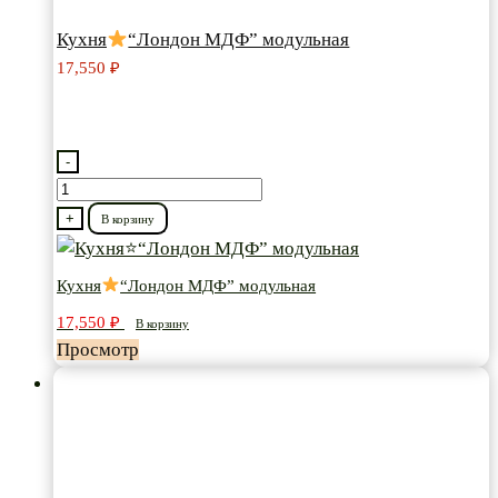
Кухня
“Лондон МДФ” модульная
17,550
₽
-
Количество
товара
+
В корзину
Кухня
Кухня
“Лондон МДФ” модульная
“Лондон
17,550
₽
МДФ”
В корзину
Просмотр
модульная