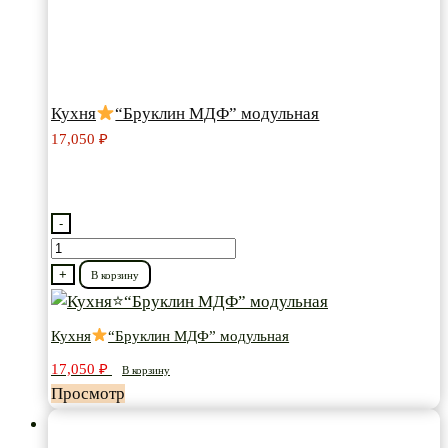
Кухня
“Бруклин МДФ” модульная
17,050
₽
-
Количество
товара
+
В корзину
Кухня
Кухня
“Бруклин МДФ” модульная
“Бруклин
17,050
₽
МДФ”
В корзину
Просмотр
модульная