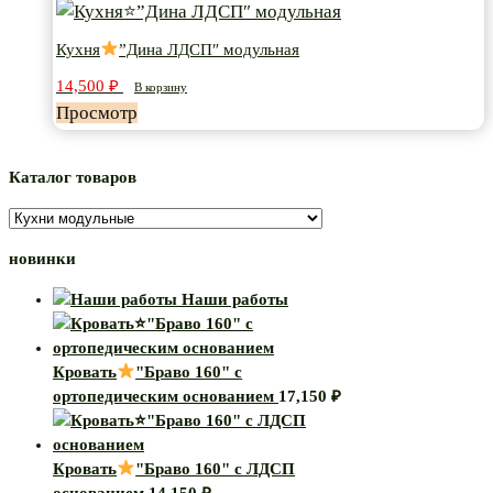
Кухня
Кухня
”Дина ЛДСП″ модульная
”Дина
14,500
₽
ЛДСП″
В корзину
Просмотр
модульная
Каталог товаров
новинки
Наши работы
Кровать
"Браво 160" с
ортопедическим основанием
17,150
₽
Кровать
"Браво 160" с ЛДСП
основанием
14,150
₽