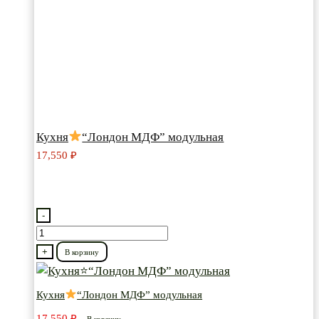
Кухня
“Лондон МДФ” модульная
17,550
₽
-
Количество
товара
+
В корзину
Кухня
Кухня
“Лондон МДФ” модульная
“Лондон
17,550
₽