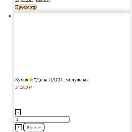
МДФ”
В корзину
Просмотр
модульная
Кухня
”Дина ЛДСП″ модульная
14,500
₽
-
Количество
товара
+
В корзину