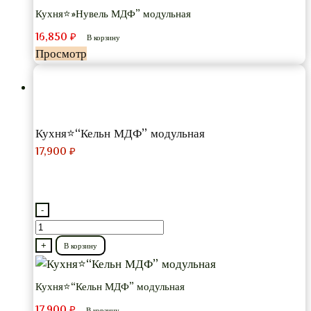
МДФ”
Кухня⭐»Нувель МДФ” модульная
модульная
16,850
₽
В корзину
Просмотр
Кухня⭐“Кельн МДФ” модульная
17,900
₽
-
Количество
товара
+
В корзину
Кухня⭐“Кельн
МДФ”
Кухня⭐“Кельн МДФ” модульная
модульная
17,900
₽
В корзину