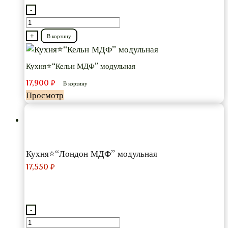
-
Количество
товара
+
В корзину
Кухня⭐“Кельн
МДФ”
Кухня⭐“Кельн МДФ” модульная
модульная
17,900
₽
В корзину
Просмотр
Кухня⭐“Лондон МДФ” модульная
17,550
₽
-
Количество