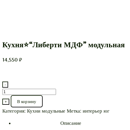
Кухня⭐“Либерти МДФ” модульная
14,550
₽
-
Количество
товара
В корзину
+
Кухня⭐“Либерти
Категория:
Кухни модульные
Метка:
интерьер юг
МДФ”
модульная
Описание