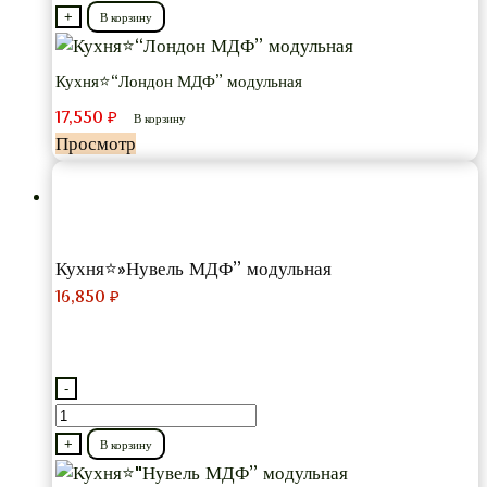
товара
+
В корзину
Кухня⭐“Лондон
МДФ”
Кухня⭐“Лондон МДФ” модульная
модульная
17,550
₽
В корзину
Просмотр
Кухня⭐»Нувель МДФ” модульная
16,850
₽
-
Количество
товара
+
В корзину
Кухня⭐"Нувель