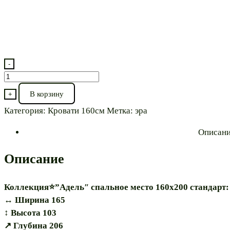
-
Количество
товара
В корзину
+
Кровать
Категория:
Кровати 160см
Метка:
эра
с
настилом⭐"Адель
Описан
160"
модульная"
Описание
Коллекция⭐”Адель″ спальное место 160х200 стандарт:
↔️ Ширина 165
↕️ Высота 103
↗️ Глубина 206