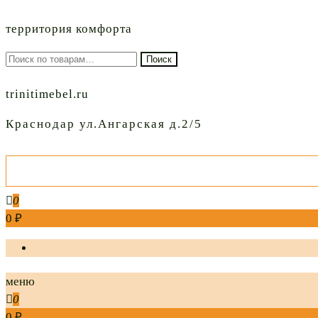
территория комфорта
Искать:
Поиск
trinitimebel.ru
Краснодар ул.Ангарская д.2/5
0
0 ₽
меню
0
0 ₽