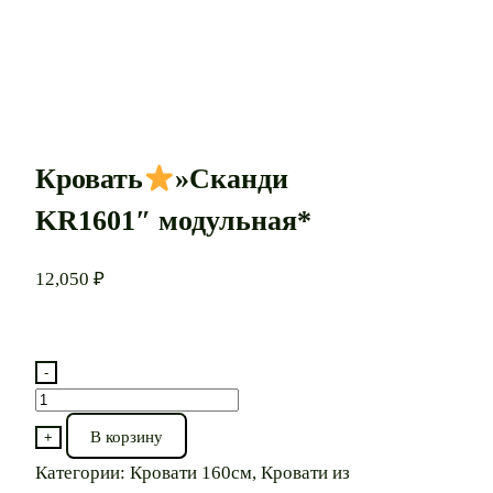
Кровать
»Сканди
KR1601″ модульная*
12,050
₽
-
Количество
товара
В корзину
+
Кровать
Категории:
Кровати 160см
,
Кровати из