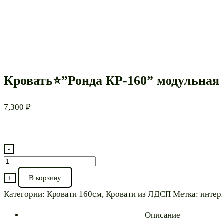
Кровать⭐”Ронда КР-160” модульная
7,300
₽
-
Количество
товара
В корзину
+
Кровать⭐”Ронда
Категории:
Кровати 160см
,
Кровати из ЛДСП
Метка:
интер
КР-160”
модульная
Описание