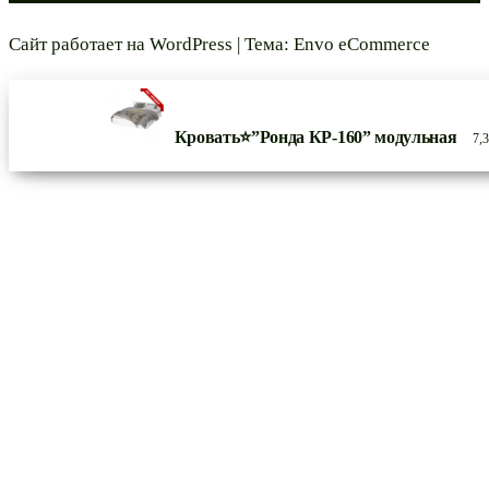
Сайт работает на
WordPress
|
Тема:
Envo eCommerce
Кровать⭐”Ронда КР-160” модульная
7,