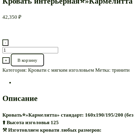
Кровать интерьерная⭐»Кармелитта 
42,350
₽
-
Количество
товара
В корзину
+
Кровать
Категория:
Кровати с мягким изголовьем
Метка:
тринити
интерьерная⭐"Кармелитта
160"
Описание
Кровать⭐»Кармелитта» стандарт: 160х190/195/200 (без
⬆️ Высота изголовья 125
⚒ Изготовляем кровати любых размеров: