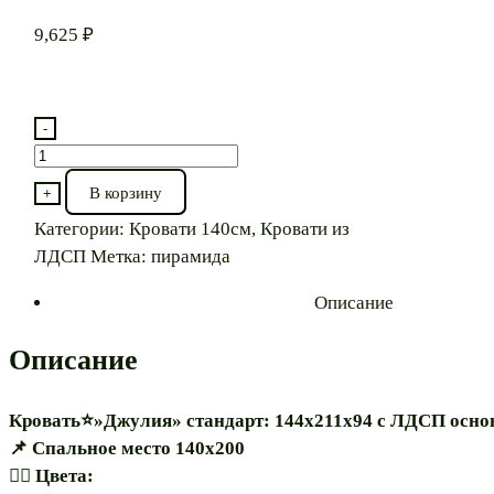
9,625
₽
-
Количество
товара
В корзину
+
Кровать⭐"Джулия
Категории:
Кровати 140см
,
Кровати из
140"
ЛДСП
Метка:
пирамида
Описание
Описание
Кровать⭐»Джулия» стандарт: 144х211х94 с ЛДСП осн
📌 Спальное место 140х200
🏳️‍🌈 Цвета: