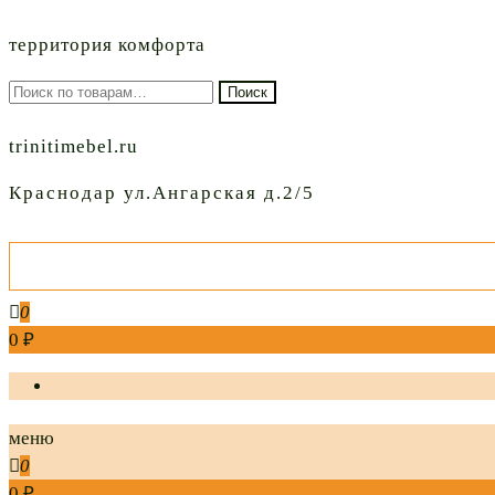
территория комфорта
Искать:
Поиск
trinitimebel.ru
Краснодар ул.Ангарская д.2/5
0
0 ₽
меню
0
0 ₽