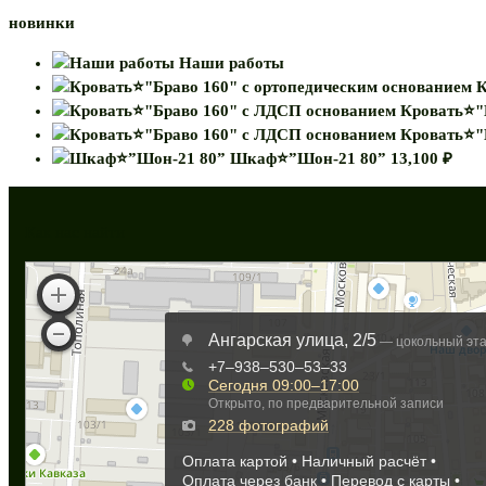
новинки
Наши работы
К
Кровать⭐"
Кровать⭐"
Шкаф⭐”Шон-21 80”
13,100
₽
Как нас найти