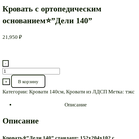
Кровать с ортопедическим
основанием⭐”Дели 140”
21,950
₽
-
Количество
товара
В корзину
+
Кровать
Категории:
Кровати 140см
,
Кровати из ЛДСП
Метка:
тэкс
с
ортопедическим
Описание
основанием⭐”Дели
140”
Описание
Кровать⭐”Дели 140” стандарт: 152х204х102 с