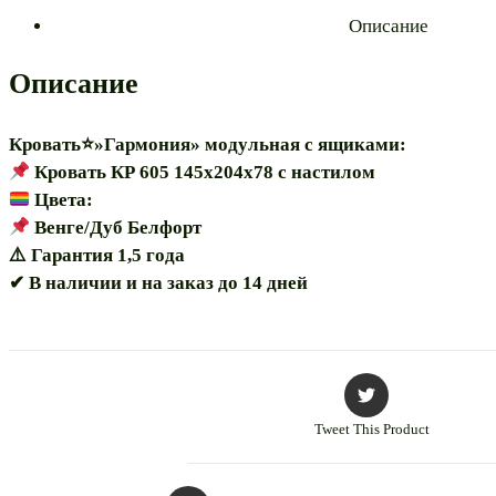
605
Описание
140"
модульная
Описание
с
ящиками*
Кровать⭐»Гармония» модульная с ящиками:
Кровать КР 605 145х204х78 с настилом
Цвета:
Венге/Дуб Белфорт
⚠️ Гарантия 1,5 года
✔ В наличии и на заказ до 14 дней
Tweet This Product