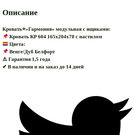
модульная
с
Описание
ящиками*
Кровать⭐»Гармония» модульная с ящиками:
Кровать КР 604 165х204х78 с настилом
Цвета:
Венге/Дуб Белфорт
⚠️ Гарантия 1,5 года
✔ В наличии и на заказ до 14 дней