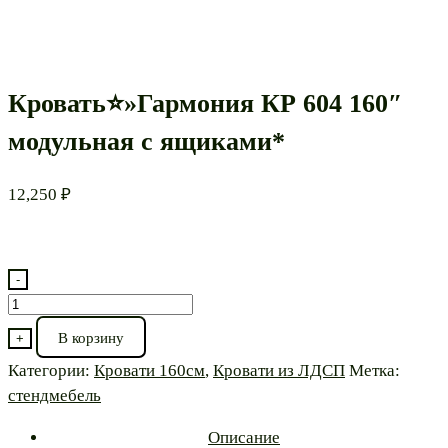
Кровать⭐»Гармония КР 604 160″
модульная с ящиками*
12,250
₽
-
Количество
товара
В корзину
+
Кровать⭐"Гармония
Категории:
Кровати 160см
,
Кровати из ЛДСП
Метка:
КР
стендмебель
604
160"
Описание