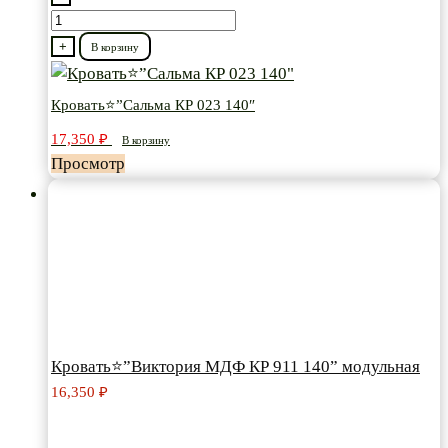
Количество
товара
+
В корзину
Кровать⭐”Сальма
КР
Кровать⭐”Сальма КР 023 140″
023
17,350
₽
В корзину
140"
Просмотр
Кровать⭐”Виктория МДФ КР 911 140” модульная
16,350
₽