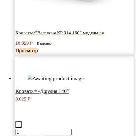
Кровать⭐”Валенсия КР 014 160” модульная
10,950
₽
В корзину
Просмотр
Кровать⭐»Джулия 140″
9,625
₽
-
Количество