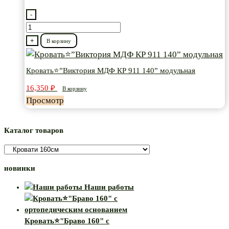
-
Количество
товара
+
В корзину
Кровать⭐”Виктория
МДФ
Кровать⭐”Виктория МДФ КР 911 140” модульная
КР
16,350
₽
В корзину
911
Просмотр
140”
модульная
Каталог товаров
новинки
Наши работы
Кровать⭐"Браво 160" с