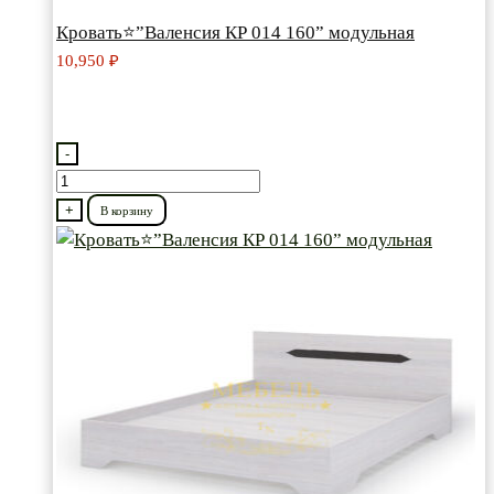
Кровать⭐”Валенсия КР 014 160” модульная
10,950
₽
-
Количество
товара
+
В корзину
Кровать⭐”Валенсия
КР
014
160”
модульная