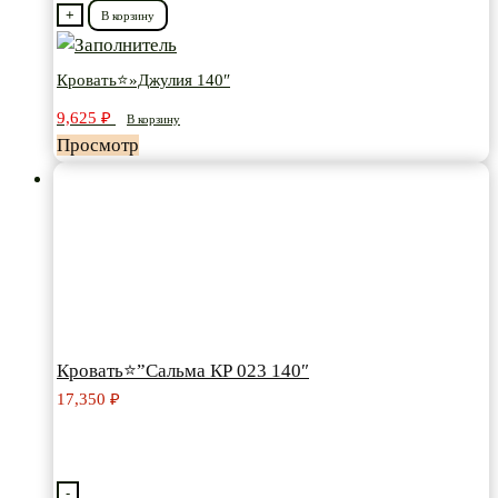
товара
+
В корзину
Кровать⭐"Джулия
140"
Кровать⭐»Джулия 140″
9,625
₽
В корзину
Просмотр
Кровать⭐”Сальма КР 023 140″
17,350
₽
-