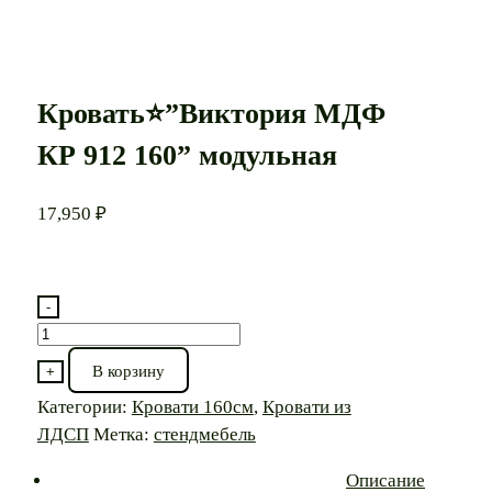
Кровать⭐”Виктория МДФ
КР 912 160” модульная
17,950
₽
-
Количество
товара
В корзину
+
Кровать⭐”Виктория
Категории:
Кровати 160см
,
Кровати из
МДФ
ЛДСП
Метка:
стендмебель
КР
912
Описание