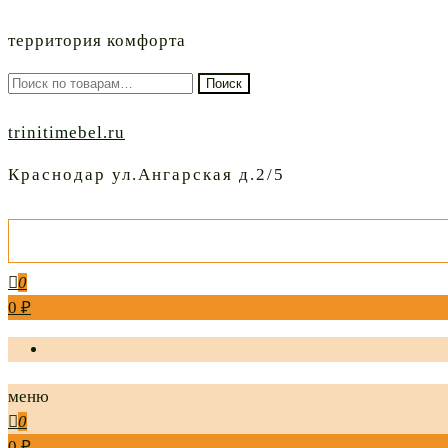
территория комфорта
Искать:
Поиск
trinitimebel.ru
Краснодар ул.Ангарская д.2/5
0
0 ₽
меню
0
0 ₽