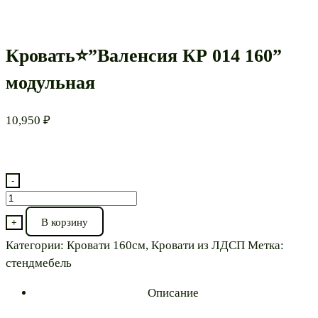
Кровать⭐”Валенсия КР 014 160”
модульная
10,950
₽
-
Количество
товара
В корзину
+
Кровать⭐”Валенсия
Категории:
Кровати 160см
,
Кровати из ЛДСП
Метка:
КР
стендмебель
014
160”
Описание
модульная