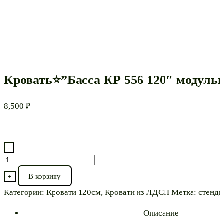
Кровать⭐”Басса КР 556 120″ модуль
8,500
₽
-
Количество
товара
В корзину
+
Кровать⭐”Басса
Категории:
Кровати 120см
,
Кровати из ЛДСП
Метка:
стенд
КР
556
Описание