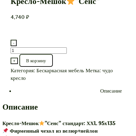
Кресло-Мешок
”Сенс”
4,740
₽
-
Количество
товара
В корзину
+
Кресло-
Категория:
Бескаркасная мебель
Метка:
чудо
Мешок
кресло
”Сенс”
Описание
Описание
Кресло-Мешок
”Сенс” стандарт: ХХL 95х135
Фирменный чехол из велюр+нейлон