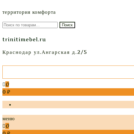
территория комфорта
Искать:
Поиск
trinitimebel.ru
Краснодар ул.Ангарская д.2/5
0
0 ₽
меню
0
0 ₽