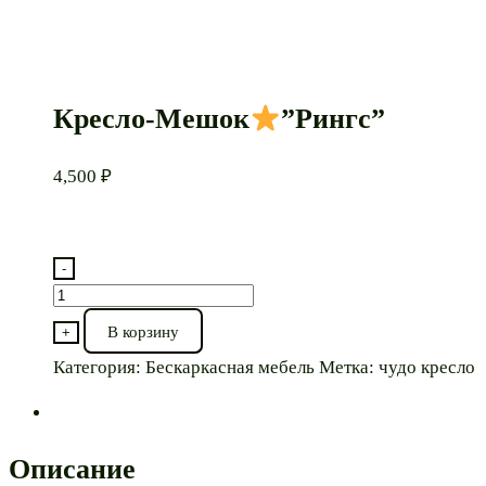
Кресло-Мешок
”Рингс”
4,500
₽
-
Количество
товара
В корзину
+
Кресло-
Категория:
Бескаркасная мебель
Метка:
чудо кресло
Мешок
”Рингс”
Описание