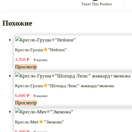
Tweet This Product
Похожие
Кресло-Груша
”Нейлон”
3,350
₽
В корзину
Просмотр
Кресло-Груша
”Шопард Люкс” жаккард+экокожа
6,660
₽
В корзину
Просмотр
Кресло-Мяч
”Экокожа”
6,300
₽
В корзину