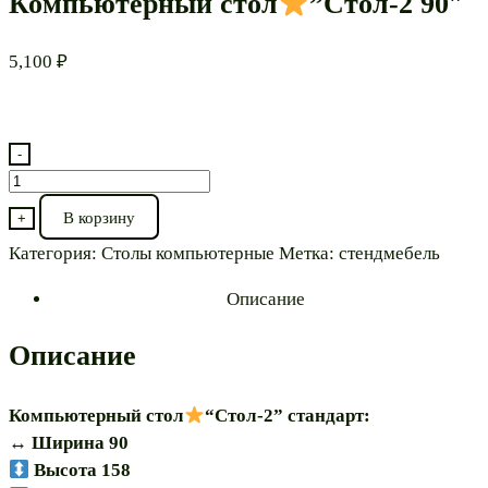
Компьютерный стол
”Стол-2 90″
5,100
₽
-
Количество
товара
В корзину
+
Компьютерный
Категория:
Столы компьютерные
Метка:
стендмебель
стол
Описание
”Стол-2
90″
Описание
Компьютерный стол
“Стол-2” стандарт:
↔️ Ширина 90
Высота 158