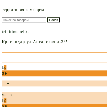
территория комфорта
Искать:
Поиск
trinitimebel.ru
Краснодар ул.Ангарская д.2/5
0
0 ₽
меню
0
0 ₽