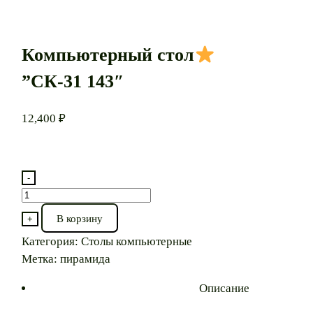
Компьютерный стол
”СК-31 143″
12,400
₽
-
Количество
товара
В корзину
+
Компьютерный
Категория:
Столы компьютерные
стол
Метка:
пирамида
”СК-31
Описание
143″