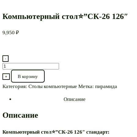
Компьютерный стол⭐”СК-26 126″
9,950
₽
-
Количество
товара
В корзину
+
Компьютерный
Категория:
Столы компьютерные
Метка:
пирамида
стол⭐”СК-26
126″
Описание
Описание
Компьютерный стол⭐”СК-26 126″ стандарт: