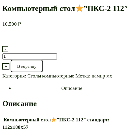
Компьютерный стол
”ПКС-2 112″
10,500
₽
-
Количество
товара
В корзину
+
Компьютерный
Категория:
Столы компьютерные
Метка:
памир мх
стол
Описание
”ПКС-2
112″
Описание
Компьютерный стол
”ПКС-2 112″ стандарт:
112х188х57