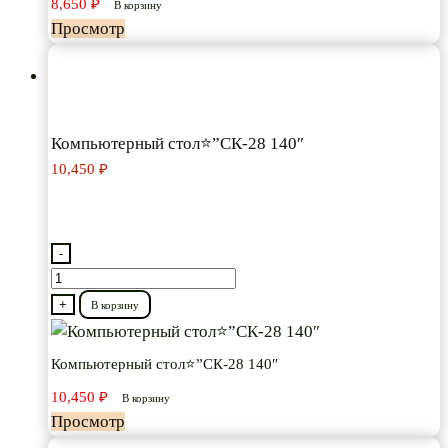
8,650
₽
В корзину
Просмотр
Компьютерный стол⭐”СК-28 140″
10,450
₽
-
Количество
товара
+
В корзину
Компьютерный
стол⭐”СК-28
Компьютерный стол⭐”СК-28 140″
140″
10,450
₽
В корзину
Просмотр