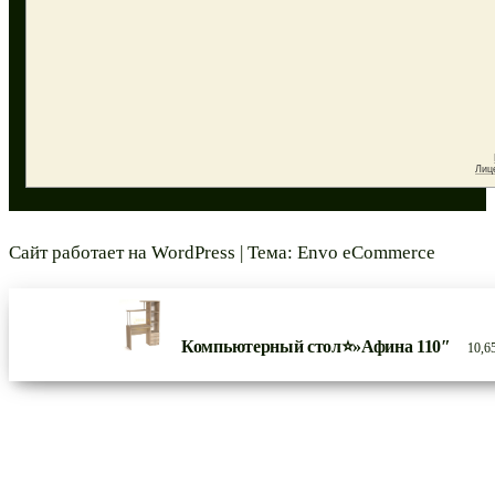
Сайт работает на
WordPress
|
Тема:
Envo eCommerce
Компьютерный стол⭐»Афина 110″
10,6