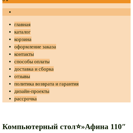
главная
каталог
корзина
оформление заказа
контакты
способы оплаты
доставка и сборка
отзывы
политика возврата и гарантия
дизайн-проекты
рассрочка
Компьютерный стол⭐»Афина 110″