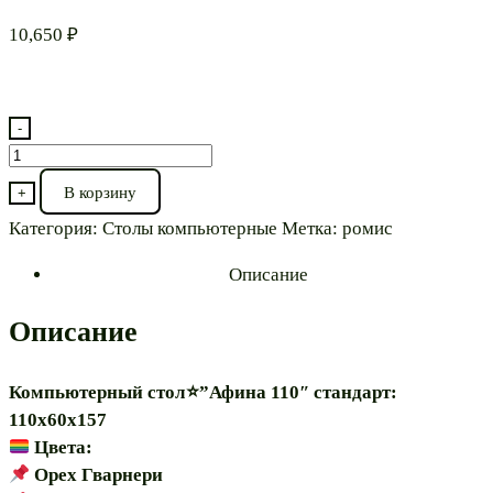
10,650
₽
-
Количество
товара
В корзину
+
Компьютерный
Категория:
Столы компьютерные
Метка:
ромис
стол⭐"Афина
110″
Описание
Описание
Компьютерный стол⭐”Афина 110″ стандарт:
110х60х157
Цвета:
Орех Гварнери