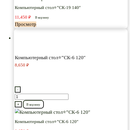
стол⭐”СК-19
Компьютерный стол⭐”СК-19 140″
140″
11,450
₽
В корзину
Просмотр
Компьютерный стол⭐”СК-6 120″
8,650
₽
-
Количество
товара
+
В корзину
Компьютерный
стол⭐”СК-6
Компьютерный стол⭐”СК-6 120″
120″