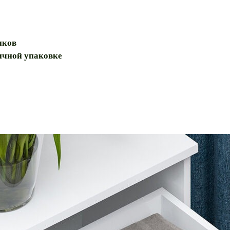
иков
ричной упаковке