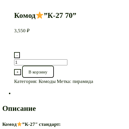
Комод
”К-27 70”
3,550
₽
-
Количество
товара
В корзину
+
Комод
Категория:
Комоды
Метка:
пирамида
”К-27
70”
Описание
Комод
”К-27″ стандарт: