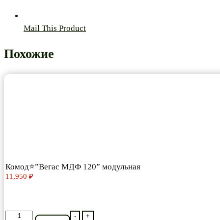
Mail This Product
Похожие
Комод⭐”Вегас МДФ 120” модульная
11,950
₽
Количество
-
+