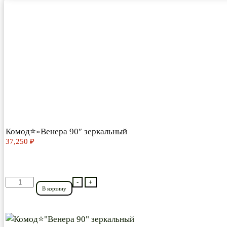
Комод⭐»Венера 90″ зеркальный
37,250
₽
Количество
-
+
В корзину
товара
Комод⭐"Венера
90"