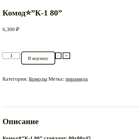
Комод⭐”К-1 80”
6,300
₽
Количество
-
+
В корзину
товара
Комод⭐”К-1
80”
Категория:
Комоды
Метка:
пирамида
Описание
Комод⭐”К-1 80” стандарт: 80х80х45