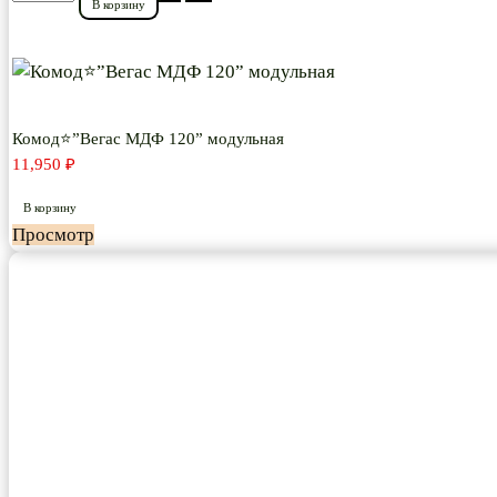
В корзину
товара
Комод⭐”Вегас
МДФ
120”
модульная
Комод⭐”Вегас МДФ 120” модульная
11,950
₽
В корзину
Просмотр