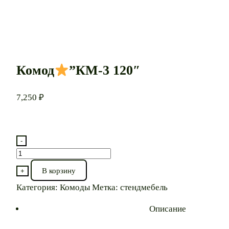
Комод
”КМ-3 120″
7,250
₽
-
Количество
товара
В корзину
+
Комод
Категория:
Комоды
Метка:
стендмебель
”КМ-3
Описание
120″