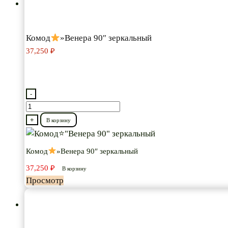
Комод
»Венера 90″ зеркальный
37,250
₽
-
Количество
товара
+
В корзину
Комод
Комод
»Венера 90″ зеркальный
"Венера
37,250
₽
90"
В корзину
Просмотр
зеркальный