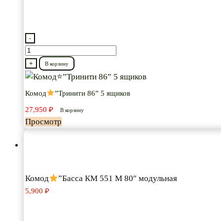
-
Количество
товара
+
В корзину
Комод
Комод
”Тринити 86” 5 ящиков
”Тринити
27,950
₽
86”
В корзину
Просмотр
5
ящиков
Комод
”Басса КМ 551 М 80″ модульная
5,900
₽