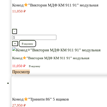
Комод
”Виктория МДФ КМ 911 91” модульная
11,050
₽
-
Количество
товара
+
В корзину
Комод
Комод
”Виктория МДФ КМ 911 91” модульная
”Виктория
11,050
₽
МДФ
В корзину
Просмотр
КМ
911
91”
модульная
Комод
”Тринити 86” 5 ящиков
27,950
₽