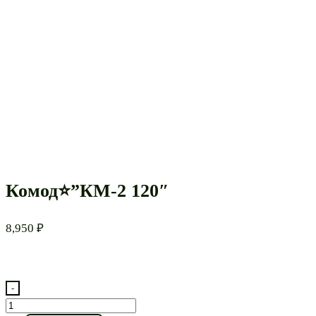
Комод⭐”КМ-2 120″
8,950
₽
-
Количество