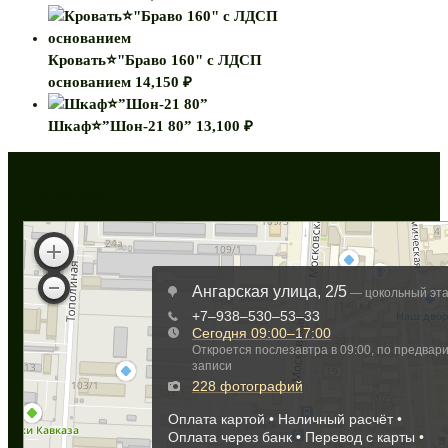
Кровать⭐"Браво 160" с ЛДСП
основанием
14,150
₽
Шкаф⭐”Шон-21 80”
13,100
₽
Как нас найти