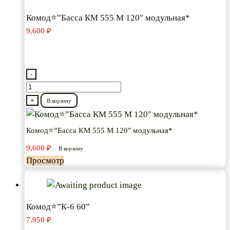
Комод⭐”Басса КМ 555 М 120″ модульная*
9,600
₽
-
Количество
товара
+
В корзину
Комод⭐”Басса
КМ
Комод⭐”Басса КМ 555 М 120″ модульная*
555
9,600
₽
В корзину
М
Просмотр
120″
модульная*
Комод⭐”К-6 60”
7,950
₽