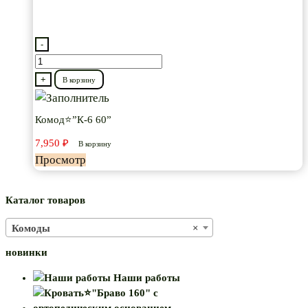
-
Количество
товара
+
В корзину
Комод⭐”К-6
60”
Комод⭐”К-6 60”
7,950
₽
В корзину
Просмотр
Каталог товаров
Комоды
×
новинки
Наши работы