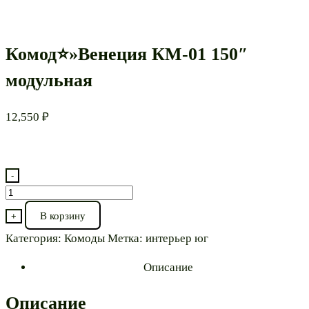
Комод⭐»Венеция КМ-01 150″
модульная
12,550
₽
-
Количество
товара
В корзину
+
Комод⭐"Венеция
Категория:
Комоды
Метка:
интерьер юг
КМ-01
150"
Описание
модульная
Описание