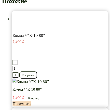
Похожие
Комод⭐”К-10 80”
7,400
₽
-
Количество
товара
+
В корзину
Комод⭐”К-10
80”
Комод⭐”К-10 80”
7,400
₽
В корзину
Просмотр