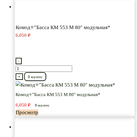
Комод⭐”Басса КМ 553 М 80″ модульная*
6,050
₽
-
Количество
товара
+
В корзину
Комод⭐”Басса
КМ
Комод⭐”Басса КМ 553 М 80″ модульная*
553
6,050
₽
В корзину
М
Просмотр
80″
модульная*