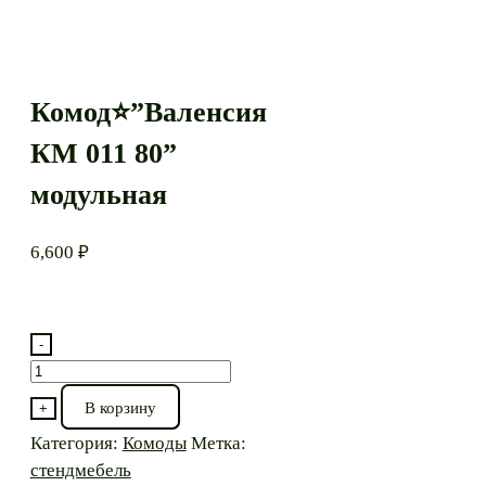
Комод⭐”Валенсия
КМ 011 80”
модульная
6,600
₽
-
Количество
товара
В корзину
+
Комод⭐”Валенсия
Категория:
Комоды
Метка:
КМ
стендмебель
011