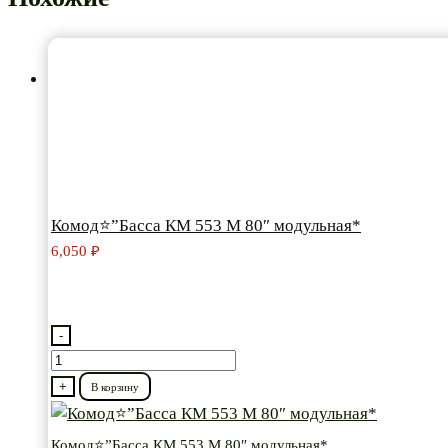
Комод⭐”Басса КМ 553 М 80″ модульная*
6,050
₽
-
Количество
товара
+
В корзину
Комод⭐”Басса
КМ
Комод⭐”Басса КМ 553 М 80″ модульная*