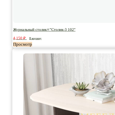
Журнальный столик⭐”Столик-3 102″
4,150
₽
В корзину
Просмотр