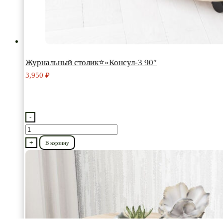
Журнальный столик⭐»Консул-3 90″
3,950
₽
-
Количество
товара
+
В корзину
Журнальный
столик⭐"Консул-3
90"