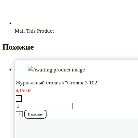
Mail This Product
Похожие
Журнальный столик⭐”Столик-3 102″
4,150
₽
-
Количество
товара
+
В корзину
Журнальный
столик⭐”Столик-3
102″