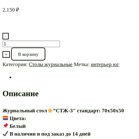
2,150
₽
-
Количество
товара
В корзину
+
Журнальный
Категория:
Столы журнальные
Метка:
интерьер юг
стол⭐"СТЖ-3
70"
Описание
Журнальный стол
”СТЖ-3″ стандарт: 70х50х50
Цвета:
Белый
В наличии и под заказ до 14 дней