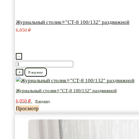
Журнальный столик⭐”СТ-8 100/132″ раздвижной
6,050
₽
-
Количество
товара
+
В корзину
Журнальный
столик⭐”СТ-8
Журнальный столик⭐”СТ-8 100/132″ раздвижной
100/132″
6,050
₽
В корзину
раздвижной
Просмотр