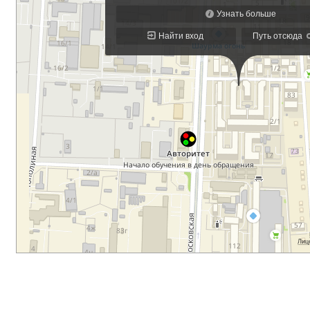
Сайт работает на
WordPress
|
Тема:
Envo eCommerce