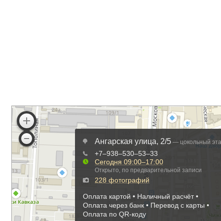
Кровать⭐"Браво 160" с ЛДСП
основанием
14,150
₽
Шкаф⭐”Шон-21 80”
13,100
₽
Как нас найти