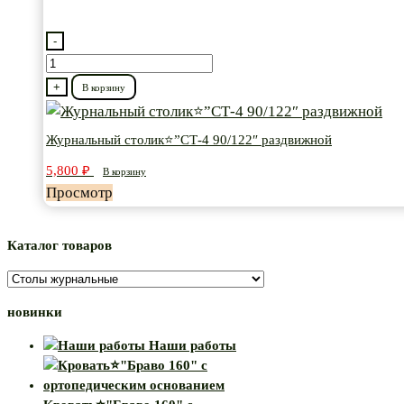
-
Количество
товара
+
В корзину
Журнальный
столик⭐”СТ-4
Журнальный столик⭐”СТ-4 90/122″ раздвижной
90/122″
5,800
₽
В корзину
раздвижной
Просмотр
Каталог товаров
новинки
Наши работы