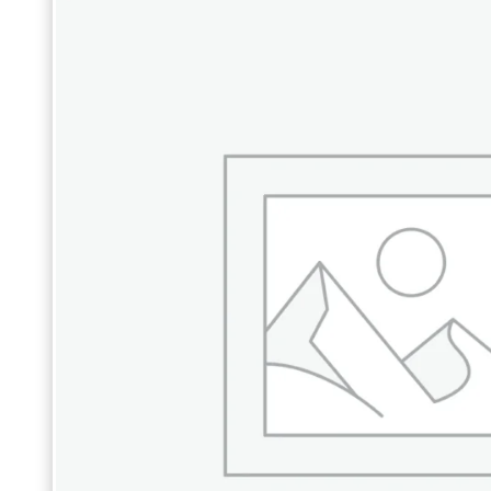
столик⭐”Столик-3
102″