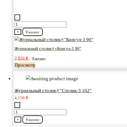
-
Количество
товара
+
В корзину
Журнальный
столик⭐"Консул-3
Журнальный столик⭐»Консул-3 90″
90"
3,950
₽
В корзину
Просмотр
Журнальный столик⭐”Столик-3 102″
4,150
₽
-
Количество
товара
+
В корзину
Журнальный