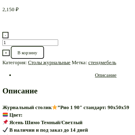
2,150
₽
-
Количество
товара
В корзину
+
Журнальный
Категория:
Столы журнальные
Метка:
стендмебель
столик⭐”Рио
1
Описание
90″
Описание
Журнальный столик
”Рио 1 90″ стандарт: 90х50х59
Цвет:
Ясень Шимо Темный/Светлый
В наличии и под заказ до 14 дней