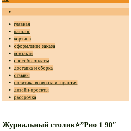
главная
каталог
корзина
оформление заказа
контакты
способы оплаты
доставка и сборка
отзывы
политика возврата и гарантия
дизайн-проекты
рассрочка
Журнальный столик⭐”Рио 1 90″