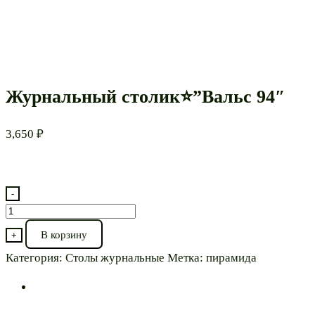
Журнальный столик⭐”Вальс 94″
3,650
₽
-
Количество
товара
В корзину
+
Журнальный
Категория:
Столы журнальные
Метка:
пирамида
столик⭐”Вальс
94″