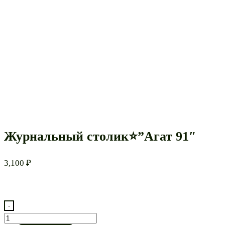
Журнальный столик⭐”Агат 91″
3,100
₽
-
Количество