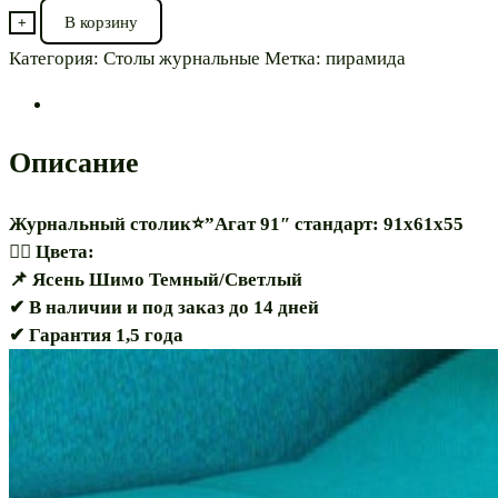
товара
В корзину
+
Журнальный
Категория:
Столы журнальные
Метка:
пирамида
столик⭐”Агат
91″
Описание
Журнальный столик⭐”Агат 91″ стандарт: 91х61х55
🏳️‍🌈 Цвета:
📌 Ясень Шимо Темный/Светлый
✔ В наличии и под заказ до 14 дней
✔ Гарантия 1,5 года