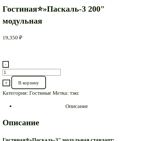
Гостиная⭐»Паскаль-3 200″
модульная
19,350
₽
-
Количество
товара
В корзину
+
Гостиная⭐"Паскаль-3
Категория:
Гостиные
Метка:
тэкс
200"
модульная
Описание
Описание
Гостиная⭐»Паскаль-3″ модульная стандарт: