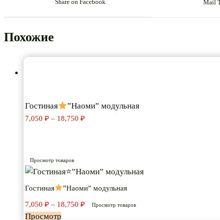
Share on Facebook
Mail 
Похожие
Гостиная
”Наоми” модульная
Диапазон
7,050
₽
–
18,750
₽
цен:
7,050 ₽
–
18,750 ₽
Просмотр товаров
Гостиная
”Наоми” модульная
Диапазон
7,050
₽
–
18,750
₽
Просмотр товаров
цен:
Просмотр
7,050 ₽