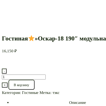
Гостиная
»Оскар-18 190″ модульн
16,150
₽
-
Количество
товара
В корзину
+
Гостиная
Категория:
Гостиные
Метка:
тэкс
"Оскар-18
Описание