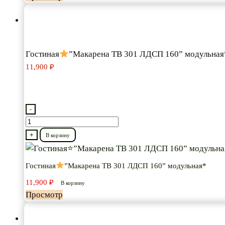
–
18,750 ₽
Гостиная
”Макарена ТВ 301 ЛДСП 160” модульная
11,900
₽
-
Количество
товара
+
В корзину
Гостиная
Гостиная
”Макарена ТВ 301 ЛДСП 160” модульная*
”Макарена
11,900
₽
ТВ
В корзину
Просмотр
301
ЛДСП
160”