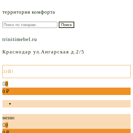
территория комфорта
Искать:
Поиск
trinitimebel.ru
Краснодар ул.Ангарская д.2/5
УВ
0
0 ₽
меню
0
0 ₽