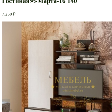
Гостиная⭐»Марта-16 140″
7,250
₽