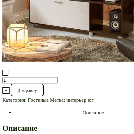
-
Количество
товара
В корзину
+
Гостиная⭐"Марта-16
Категория:
Гостиные
Метка:
интерьер юг
140"
Описание
Описание