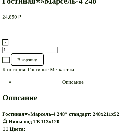
Гостиная⭐»Марсель-4 248″
24,850
₽
-
Количество
товара
В корзину
+
Гостиная⭐"Марсель-4
Категория:
Гостиные
Метка:
тэкс
248"
Описание
Описание
Гостиная⭐»Марсель-4 248″ стандарт: 248х211х52
📺 Ниша под ТВ 113х120
🏳️‍🌈 Цвета: